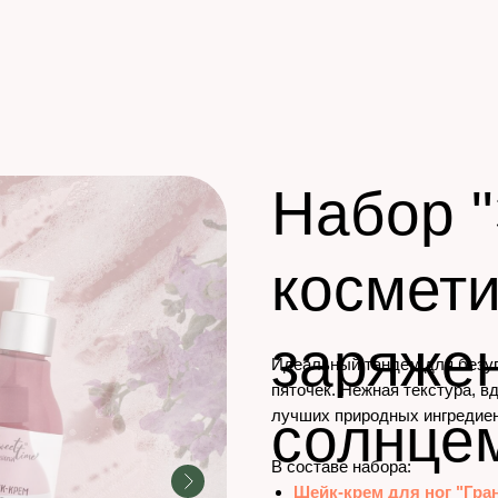
Набор "
космет
заряже
Идеальный тандем для безупр
пяточек. Нежная текстура, 
солнце
лучших природных ингредиен
В составе набора:
Шейк-крем для ног "Гран