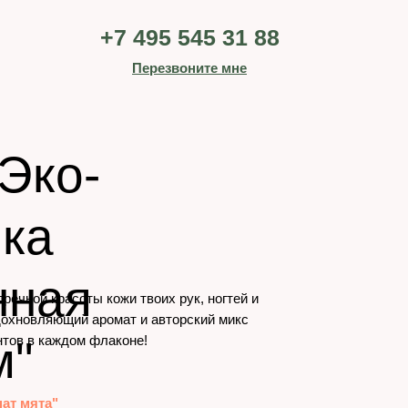
+7 495 545 31 88
Перезвоните мне
Эко-
ика
нная
ечной красоты кожи твоих рук, ногтей и
вдохновляющий аромат и авторский микс
м"
тов в каждом флаконе!
ат мята"